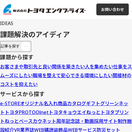
お問い合わせ
IDEAS
課題解決のアイディア
記事を探す
課題から探す
お客さまや取引先と良い関係を築きたい
人を集めたい
仕事をス
ムーズにしたい
職場を整えて安心できる環境にしたい
間接材の
コストを抑えたい
サービスから探す
e-STORE
オリジナル名入れ商品
カタログギフト
グリーンネッ
ト
トヨタPROTOOlnet
トヨタキョウエイねっと
トヨタプリン
トねっと
ベースカウネット
周年記念誌・動画
採用サイト制作
施
設紹介VR
業界誌WEB購読
装飾品WEBサービス
防災セット