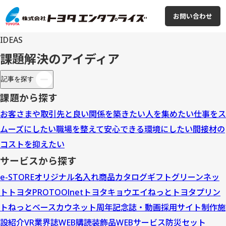
お問い合わせ
IDEAS
課題解決のアイディア
記事を探す
課題から探す
お客さまや取引先と良い関係を築きたい
人を集めたい
仕事をス
ムーズにしたい
職場を整えて安心できる環境にしたい
間接材の
コストを抑えたい
サービスから探す
e-STORE
オリジナル名入れ商品
カタログギフト
グリーンネッ
ト
トヨタPROTOOlnet
トヨタキョウエイねっと
トヨタプリン
トねっと
ベースカウネット
周年記念誌・動画
採用サイト制作
施
設紹介VR
業界誌WEB購読
装飾品WEBサービス
防災セット