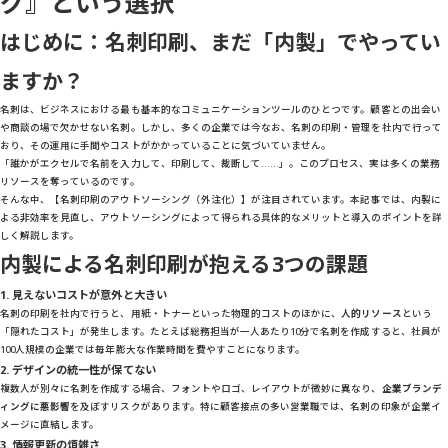
グ』という選択
はじめに：名刺印刷、まだ「内製」でやってい
ますか？
名刺は、ビジネスにおける最も基本的なコミュニケーションツールのひとつです。顧客との出会い
や商談の場で欠かせない名刺。しかし、多くの企業では今なお、名刺の印刷・管理を社内で行って
おり、その運用に手間やコストがかかっていることに気づいていません。
「誰かがエクセルで名前を入力して、印刷して、裁断して……」。このプロセス、実は多くの業務
リソースを奪っているのです。
そんな中、【名刺印刷のアウトソーシング（外注化）】が注目されています。本記事では、内製に
よる非効率を見直し、アウトソーシングによって得られる具体的なメリットと導入のポイントを詳
しく解説します。
内製による名刺印刷が抱える3つの課題
1. 見えないコストが意外と大きい
名刺の印刷を社内で行うと、用紙・トナーといった物理的コストのほかに、
人的リソース
という
「隠れたコスト」が発生します。たとえば総務担当が一人あたり10分で名刺を作成すると、社員が
100人規模の企業では毎年膨大な作業時間を費やすことになります。
2. デザインの統一性が保てない
複数人が別々に名刺を作成する場合、フォントやロゴ、レイアウトが微妙に異なり、
企業ブランデ
ィングに悪影響
を及ぼすリスクがあります。特に顧客接点の多い営業職では、名刺の印象が企業イ
メージに直結します。
3. 情報更新の煩雑さ