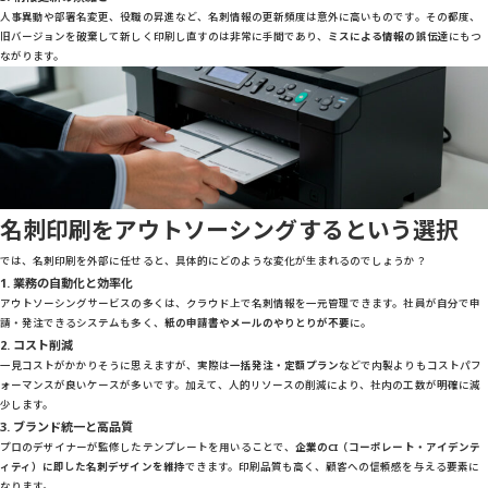
人事異動や部署名変更、役職の昇進など、名刺情報の更新頻度は意外に高いものです。その都度、
旧バージョンを破棄して新しく印刷し直すのは非常に手間であり、
ミスによる情報の誤伝達
にもつ
ながります。
名刺印刷をアウトソーシングするという選択
では、名刺印刷を外部に任せると、具体的にどのような変化が生まれるのでしょうか？
1. 業務の自動化と効率化
アウトソーシングサービスの多くは、クラウド上で名刺情報を一元管理できます。社員が自分で申
請・発注できるシステムも多く、
紙の申請書やメールのやりとりが不要
に。
2. コスト削減
一見コストがかかりそうに思えますが、実際は
一括発注・定額プラン
などで内製よりもコストパフ
ォーマンスが良いケースが多いです。加えて、人的リソースの削減により、社内の工数が明確に減
少します。
3. ブランド統一と高品質
プロのデザイナーが監修したテンプレートを用いることで、
企業のCI（コーポレート・アイデンテ
ィティ）に即した名刺デザインを維持
できます。印刷品質も高く、顧客への信頼感を与える要素に
なります。