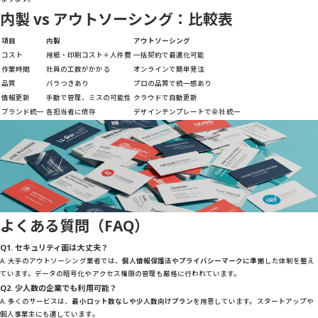
内製 vs アウトソーシング：比較表
項目
内製
アウトソーシング
コスト
用紙・印刷コスト＋人件費
一括契約で最適化可能
作業時間
社員の工数がかかる
オンラインで簡単発注
品質
バラつきあり
プロの品質で統一感あり
情報更新
手動で管理、ミスの可能性
クラウドで自動更新
ブランド統一
各担当者に依存
デザインテンプレートで全社統一
よくある質問（FAQ）
Q1. セキュリティ面は大丈夫？
A. 大手のアウトソーシング業者では、
個人情報保護法やプライバシーマークに準拠
した体制を整え
ています。データの暗号化やアクセス権限の管理も厳格に行われています。
Q2. 少人数の企業でも利用可能？
A. 多くのサービスは、
最小ロット数なしや少人数向けプラン
を用意しています。スタートアップや
個人事業主にも適しています。