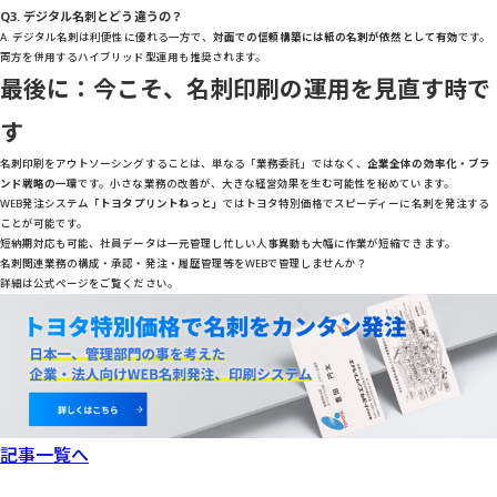
Q3. デジタル名刺とどう違うの？
A. デジタル名刺は利便性に優れる一方で、
対面での信頼構築には紙の名刺が依然として有効
です。
両方を併用するハイブリッド型運用も推奨されます。
最後に：今こそ、名刺印刷の運用を見直す時で
す
名刺印刷をアウトソーシングすることは、単なる「業務委託」ではなく、
企業全体の効率化・ブラ
ンド戦略の一環
です。小さな業務の改善が、大きな経営効果を生む可能性を秘めています。
WEB発注システム
「トヨタプリントねっと」
ではトヨタ特別価格でスピーディーに名刺を発注する
ことが可能です。
短納期対応も可能、社員データは一元管理し忙しい人事異動も大幅に作業が短縮できます。
名刺関連業務の構成・承認・発注・履歴管理等をWEBで管理しませんか？
詳細は公式ページをご覧ください。
記事一覧へ